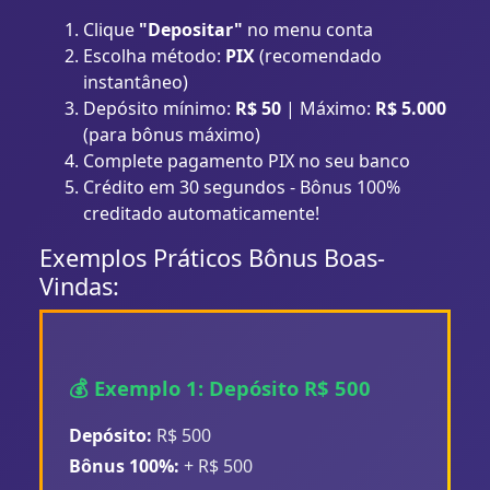
Clique
"Depositar"
no menu conta
Escolha método:
PIX
(recomendado
instantâneo)
Depósito mínimo:
R$ 50
| Máximo:
R$ 5.000
(para bônus máximo)
Complete pagamento PIX no seu banco
Crédito em 30 segundos - Bônus 100%
creditado automaticamente!
Exemplos Práticos Bônus Boas-
Vindas:
💰 Exemplo 1: Depósito R$ 500
Depósito:
R$ 500
Bônus 100%:
+ R$ 500