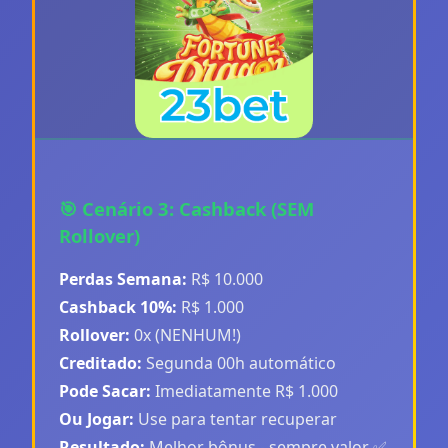
🎯 Cenário 3: Cashback (SEM
Rollover)
Perdas Semana:
R$ 10.000
Cashback 10%:
R$ 1.000
Rollover:
0x (NENHUM!)
Creditado:
Segunda 00h automático
Pode Sacar:
Imediatamente R$ 1.000
Ou Jogar:
Use para tentar recuperar
Resultado:
Melhor bônus - sempre valor ✅