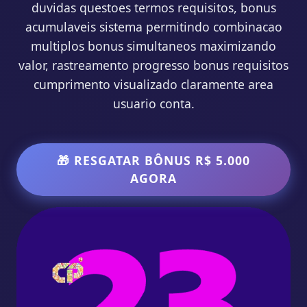
duvidas questoes termos requisitos, bonus
acumulaveis sistema permitindo combinacao
multiplos bonus simultaneos maximizando
valor, rastreamento progresso bonus requisitos
cumprimento visualizado claramente area
usuario conta.
🎁 RESGATAR BÔNUS R$ 5.000
AGORA