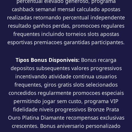
percentual elevado generoso, programa
cashback semanal mensal calculado apostas
realizadas retornando percentual independente
resultado ganhos perdas, promocoes regulares
frequentes incluindo torneios slots apostas
esportivas premiacoes garantidas participantes.
Tipos Bonus Disponiveis:
Bonus recarga
depositos subsequentes valores progressivos
incentivando atividade continua usuarios
frequentes, giros gratis slots selecionados
concedidos regularmente promocoes especiais
permitindo jogar sem custo, programa VIP
fidelidade niveis progressivos Bronze Prata
Ouro Platina Diamante recompensas exclusivas
crescentes. Bonus aniversario personalizado