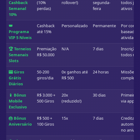
Cashback
(10%
rollover!)
segunda-
todos jog
Semanal
perdas)
feira
ativos
10%
👑
Cashback
Personalizado
Permanente
Por convit
Programa
até 15%
baseado 
VIP 5 Níveis
atividade
🏆 Torneios
Premiação
N/A
7 dias
Inscrição 
Semanais
R$ 50.000
todos me
Slots
🎰 Giros
50-200
0x ganhos até
24 horas
Missões di
Grátis
giros/dia
R$ 500
completa
Diários
📱 Bônus
R$ 3.000 +
20x
30 dias
Primeiro 
Mobile
500 Giros
(reduzido!)
via app m
Exclusivo
🎂 Bônus
R$ 500 +
15x
7 dias
Creditado
Aniversário
100 Giros
automati
no anivers