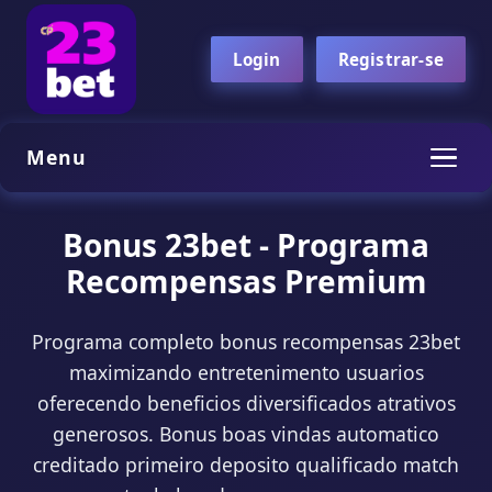
Login
Registrar-se
Menu
Bonus 23bet - Programa
Recompensas Premium
Programa completo bonus recompensas 23bet
maximizando entretenimento usuarios
oferecendo beneficios diversificados atrativos
generosos. Bonus boas vindas automatico
creditado primeiro deposito qualificado match