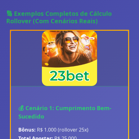
🔢 Exemplos Completos de Cálculo
Rollover (Com Cenários Reais)
💰 Cenário 1: Cumprimento Bem-
Sucedido
Bônus:
R$ 1.000 (rollover 25x)
Total Apostar:
R$ 25.000