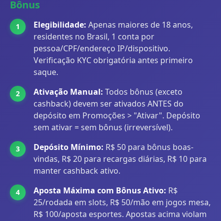
Bônus
Elegibilidade:
Apenas maiores de 18 anos,
residentes no Brasil, 1 conta por
pessoa/CPF/endereço IP/dispositivo.
Verificação KYC obrigatória antes primeiro
saque.
Ativação Manual:
Todos bônus (exceto
cashback) devem ser ativados ANTES do
depósito em Promoções > "Ativar". Depósito
sem ativar = sem bônus (irreversível).
Depósito Mínimo:
R$ 50 para bônus boas-
vindas, R$ 20 para recargas diárias, R$ 10 para
manter cashback ativo.
Aposta Máxima com Bônus Ativo:
R$
25/rodada em slots, R$ 50/mão em jogos mesa,
R$ 100/aposta esportes. Apostas acima violam