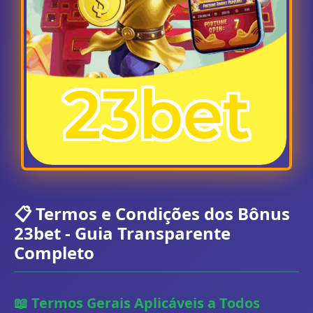
📋 Termos e Condições dos Bônus
23bet - Guia Transparente
Completo
📖 Termos Gerais Aplicáveis a Todos