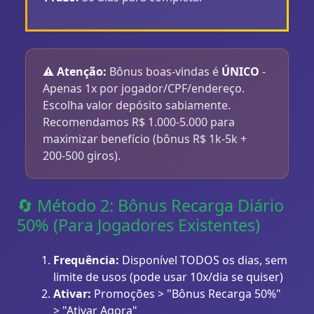
⚠️ Atenção:
Bônus boas-vindas é
ÚNICO
-
Apenas 1x por jogador/CPF/endereço.
Escolha valor depósito sabiamente.
Recomendamos R$ 1.000-5.000 para
maximizar benefício (bônus R$ 1k-5k +
200-500 giros).
🔄 Método 2: Bônus Recarga Diário
50% (Para Jogadores Existentes)
Frequência:
Disponível TODOS os dias, sem
limite de usos (pode usar 10x/dia se quiser)
Ativar:
Promoções > "Bônus Recarga 50%"
> "Ativar Agora"