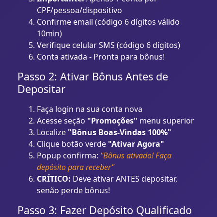
CPF/pessoa/dispositivo
Confirme email (código 6 dígitos válido
10min)
Verifique celular SMS (código 6 dígitos)
Conta ativada - Pronta para bônus!
Passo 2: Ativar Bônus Antes de
Depositar
Faça login na sua conta nova
Acesse seção
"Promoções"
menu superior
Localize
"Bônus Boas-Vindas 100%"
Clique botão verde
"Ativar Agora"
Popup confirma:
"Bônus ativado! Faça
depósito para receber"
CRÍTICO:
Deve ativar ANTES depositar,
senão perde bônus!
Passo 3: Fazer Depósito Qualificado