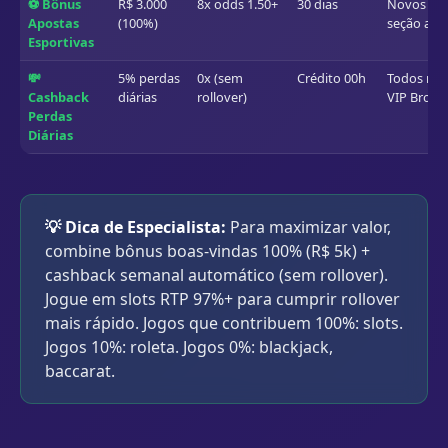
⚽ Bônus
R$ 3.000
8x odds 1.50+
30 dias
Novos jog
Apostas
(100%)
seção apo
Esportivas
💸
5% perdas
0x (sem
Crédito 00h
Todos me
Cashback
diárias
rollover)
VIP Bronz
Perdas
Diárias
💡 Dica de Especialista:
Para maximizar valor,
combine bônus boas-vindas 100% (R$ 5k) +
cashback semanal automático (sem rollover).
Jogue em slots RTP 97%+ para cumprir rollover
mais rápido. Jogos que contribuem 100%: slots.
Jogos 10%: roleta. Jogos 0%: blackjack,
baccarat.